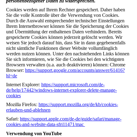
personenbezogener Daten zu widersprechen.
Cookies werden auf Ihrem Rechner gespeichert. Daher haben
Sie die volle Kontrolle über die Verwendung von Cookies.
Durch die Auswahl entsprechender technischer Einstellungen
Ihrem Internetbrowser können Sie die Speicherung der Cookies
und Übermittlung der enthaltenen Daten verhindern. Bereits
gespeicherte Cookies können jederzeit gelöscht werden. Wir
weisen Sie jedoch darauf hin, dass Sie in dann gegebenenfalls
nicht sämtliche Funktionen dieser Website vollumfänglich
werden nutzen können. Unter den nachstehenden Links können
Sie sich informieren, wie Sie die Cookies bei den wichtigsten
Browsern verwalten (u.a. auch deaktivieren) können: Chrome
Browser:
https://support.google.com/accounts/answer/61416?
hl=de
Internet Explorer:
https://support.microsoft.com/de-
de/help/17442/windows-internet-explorer-delete-manage-
cookies
Mozilla Firefox:
https://support.mozilla.org/de/kb/cookies-
erlauben-und-ablehnen
Safari:
https://support.apple.com/de-de/guide/safari/manage-
cookies-and-website-data-sfri11471/mac
Verwendung von YouTube